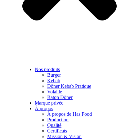
Nos produits
Burger
Kebab
Döner Kebab Pratique
Volaille
Baton Döner
Marque privée
À propos
À propos de Has Food
Production
Qualité
Certificats
Mission & Vision