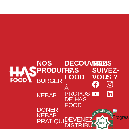
NOS
DÉCOUVREZ
NOUS
PRODUITS
HAS
SUIVEZ-
FOOD
VOUS ?
BURGER
À
PROPOS
KEBAB
DE HAS
FOOD
DÖNER
KEBAB
DEVENEZ
PRATIQUE
DISTRIBUTEUR